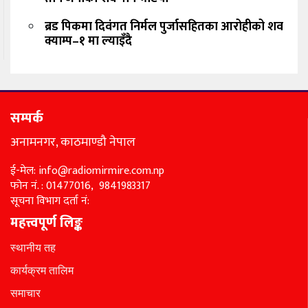
ब्रड पिकमा दिवंगत निर्मल पुर्जासहितका आरोहीको शव
क्याम्प–१ मा ल्याइँदै
सम्पर्क
अनामनगर, काठमाण्डौ नेपाल
ई-मेल: info@radiomirmire.com.np
फोन नं. : 01477016, 9841983317
सूचना विभाग दर्ता नं:
महत्त्वपूर्ण लिङ्क
स्थानीय तह
कार्यक्रम तालिम
समाचार