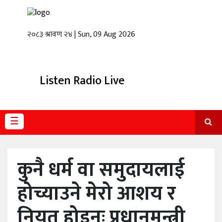
२०८३ श्रावण २४ | Sun, 09 Aug 2026
गृहपृष्ठ
स्थानीय
तह
Listen Radio Live
राजनीति
अर्थबाणिज्य
☰
शिक्षा
तथा
विज्ञानप्रविधि
कुनै धर्म वा समुदायलाई
विचार
होच्याउने मेरो आशय र
भिडियो
नियत होइनः प्रधानमन्त्री
English