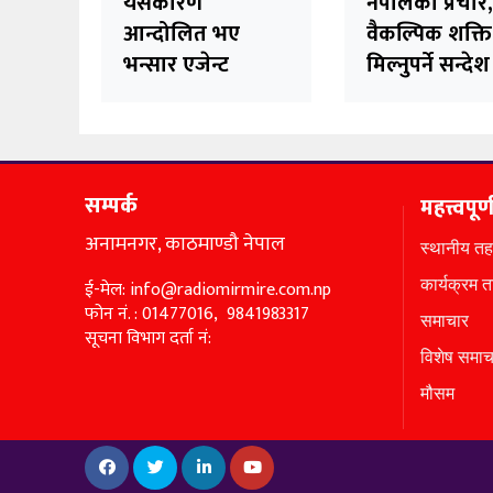
यसकारण
नेपालको प्रचार
आन्दोलित भए
वैकल्पिक शक्ति
भन्सार एजेन्ट
मिल्नुपर्ने सन्देश
सम्पर्क
महत्त्वपूर्
अनामनगर, काठमाण्डौ नेपाल
स्थानीय तह
ई-मेल: info@radiomirmire.com.np
कार्यक्रम 
फोन नं. : 01477016, 9841983317
समाचार
सूचना विभाग दर्ता नं:
विशेष समाच
मौसम