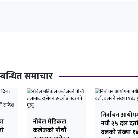
्बन्धित समाचार
निर्वाचन आयोग
का
नोबेल मेडिकल
नयाँ २५ दल दर्ता
लो
कलेजको पाँचौ
दलको संख्या १