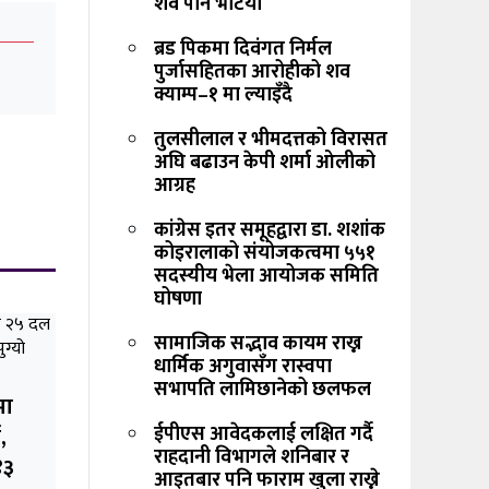
शव पनि भेटियो
ब्रड पिकमा दिवंगत निर्मल
पुर्जासहितका आरोहीको शव
क्याम्प–१ मा ल्याइँदै
तुलसीलाल र भीमदत्तको विरासत
अघि बढाउन केपी शर्मा ओलीको
आग्रह
कांग्रेस इतर समूहद्वारा डा. शशांक
कोइरालाको संयोजकत्वमा ५५१
सदस्यीय भेला आयोजक समिति
घोषणा
सामाजिक सद्भाव कायम राख्न
धार्मिक अगुवासँग रास्वपा
सभापति लामिछानेको छलफल
मा
ईपीएस आवेदकलाई लक्षित गर्दै
,
राहदानी विभागले शनिबार र
४३
आइतबार पनि फाराम खुला राख्ने