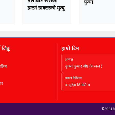
,
तलाबाट खसेका
पुग्यो
इन्टर्न डाक्टरको मृत्यु
ण लिङ्क
हाम्रो टिम
अध्यक्ष
कृष्ण कुमार श्रेष्ठ (प्रज्वल )
तालिम
प्रवन्ध निर्देशक
ार
वासुदेव तिमसिना
©2025 Ra