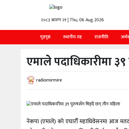
२०८३ श्रावण २१ | Thu, 06 Aug 2026
गृहपृष्ठ
स्थानीय
गृहपृष्ठ
स्थानीय तह
राजनीति
अर्थ
तह
राजनीति
एमाले पदाधिकारीमा ३९ प
अर्थबाणिज्य
शिक्षा
radiomirmire
तथा
विज्ञानप्रविधि
विचार
भिडियो
नेकपा (एमाले) को एघारौँ महाधिवेसनमा आज मतदान
English