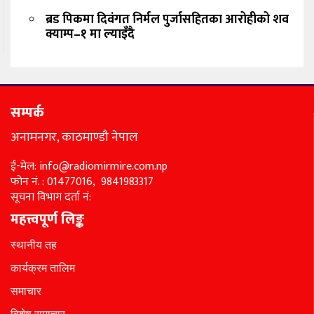
ब्रड पिकमा दिवंगत निर्मल पुर्जासहितका आरोहीको शव
क्याम्प–१ मा ल्याइँदै
सम्पर्क
अनामनगर, काठमाण्डौ नेपाल
ई-मेल: info@radiomirmire.com.np
फोन नं. : 01477016, 9841983317
सूचना विभाग दर्ता नं:
महत्त्वपूर्ण लिङ्क
स्थानीय तह
कार्यक्रम तालिम
समाचार