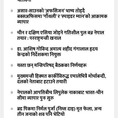
चेतावनी
असार-साउनको ‘अफसिजन’ भाष्य तोड्दै
बक्सअफिसमा ‘गौँथली’ र ‘स्पाइडर म्यान’को आक्रामक
व्यापार
चीन र दक्षिण एसिया जोड्ने गतिशील पुल बन्न नेपाल
तयार : परराष्ट्रमन्त्री खनाल
डा. आशिष गोविन्द अमात्य शहीद गंगालाल हृदय
केन्द्रको निर्देशकमा नियुक्त
यस्ता छन् मन्त्रिपरिषद् बैठकका निर्णयहरू
मुख्यमन्त्री हिक्मत कार्कीविरुद्ध एमालेभित्रै मोर्चाबन्दी,
दलको नेताबाट हटाउने तयारी
नेपालको आपत्तिबीच लिपुलेक नाकाबाट भारत-चीन
सीमा व्यापार पुनः सुरु
ब्रड पिकमा निर्मल पुर्जा (निम्स दाइ) मृत फेला, अन्य
तीन जनाको शव पनि भेटियो