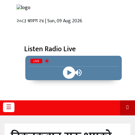
२०८३ श्रावण २४ | Sun, 09 Aug 2026
गृहपृष्ठ
स्थानीय
तह
Listen Radio Live
राजनीति
LIVE
अर्थबाणिज्य
शिक्षा
तथा
विज्ञानप्रविधि
☰
विचार
भिडियो
English