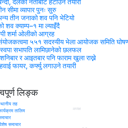
र्चाबन्दी, दलको नेताबाट हटाउने तयारी
सीमा व्यापार पुनः सुरु
ा, अन्य तीन जनाको शव पनि भेटियो
 शव क्याम्प–१ मा ल्याइँदै
पी शर्मा ओलीको आग्रह
को संयोजकत्वमा ५५१ सदस्यीय भेला आयोजक समिति घोष
 रास्वपा सभापति लामिछानेको छलफल
 शनिबार र आइतबार पनि फाराम खुला राख्ने
ाई फायर, कर्फ्यु लगाउने तयारी
त्वपूर्ण लिङ्क
हाम्रो टिम
स्थानीय तह
अध्यक्ष
कार्यक्रम तालिम
कृष्ण कुमार श्रेष्ठ (प्रज्वल )
समाचार
विशेष समाचार