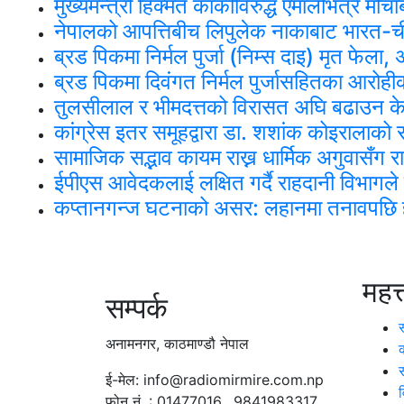
मुख्यमन्त्री हिक्मत कार्कीविरुद्ध एमालेभित्रै मो
नेपालको आपत्तिबीच लिपुलेक नाकाबाट भारत-चीन 
ब्रड पिकमा निर्मल पुर्जा (निम्स दाइ) मृत फेल
ब्रड पिकमा दिवंगत निर्मल पुर्जासहितका आरोहीको
तुलसीलाल र भीमदत्तको विरासत अघि बढाउन के
कांग्रेस इतर समूहद्वारा डा. शशांक कोइराला
सामाजिक सद्भाव कायम राख्न धार्मिक अगुवासँग
ईपीएस आवेदकलाई लक्षित गर्दै राहदानी विभागले
कप्तानगन्ज घटनाको असर: लहानमा तनावपछि हव
महत्
सम्पर्क
अनामनगर, काठमाण्डौ नेपाल
ई-मेल: info@radiomirmire.com.np
फोन नं. : 01477016, 9841983317