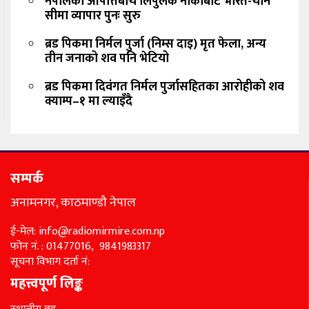
नेपालको आपत्तिबीच लिपुलेक नाकाबाट भारत-चीन
सीमा व्यापार पुनः सुरु
ब्रड पिकमा निर्मल पुर्जा (निम्स दाइ) मृत फेला, अन्य
तीन जनाको शव पनि भेटियो
ब्रड पिकमा दिवंगत निर्मल पुर्जासहितका आरोहीको शव
क्याम्प–१ मा ल्याइँदै
सम्पर्क
अनामनगर, काठमाण्डौ नेपाल
ई-मेल: info@radiomirmire.com.np
फोन नं. : 01477016, 9841983317
सूचना विभाग दर्ता नं:
महत्त्वपूर्ण लिङ्क
स्थानीय तह