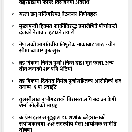
बञ्चरेडाँडामा फोहर विसर्जनमा अवरोध
यस्ता छन् मन्त्रिपरिषद् बैठकका निर्णयहरू
मुख्यमन्त्री हिक्मत कार्कीविरुद्ध एमालेभित्रै मोर्चाबन्दी,
दलको नेताबाट हटाउने तयारी
नेपालको आपत्तिबीच लिपुलेक नाकाबाट भारत-चीन
सीमा व्यापार पुनः सुरु
ब्रड पिकमा निर्मल पुर्जा (निम्स दाइ) मृत फेला, अन्य
तीन जनाको शव पनि भेटियो
ब्रड पिकमा दिवंगत निर्मल पुर्जासहितका आरोहीको शव
क्याम्प–१ मा ल्याइँदै
तुलसीलाल र भीमदत्तको विरासत अघि बढाउन केपी
शर्मा ओलीको आग्रह
कांग्रेस इतर समूहद्वारा डा. शशांक कोइरालाको
संयोजकत्वमा ५५१ सदस्यीय भेला आयोजक समिति
घोषणा