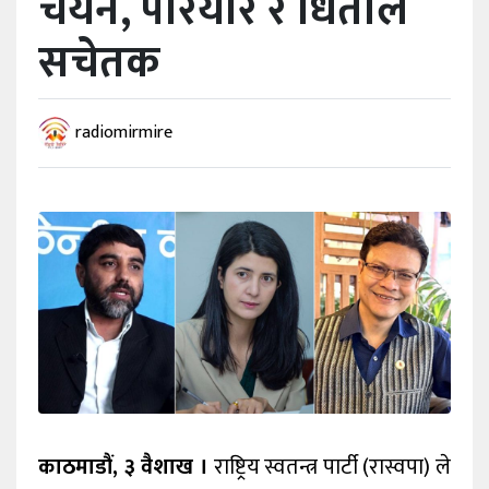
चयन, परियार र धिताल
सचेतक
radiomirmire
काठमाडौं, ३ वैशाख ।
राष्ट्रिय स्वतन्त्र पार्टी (रास्वपा) ले