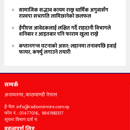
सामाजिक सद्भाव कायम राख्न धार्मिक अगुवासँग
रास्वपा सभापति लामिछानेको छलफल
ईपीएस आवेदकलाई लक्षित गर्दै राहदानी विभागले
शनिबार र आइतबार पनि फाराम खुला राख्ने
कप्तानगन्ज घटनाको असर: लहानमा तनावपछि हवाई
फायर, कर्फ्यु लगाउने तयारी
सम्पर्क
अनामनगर, काठमाण्डौ नेपाल
ई-मेल: info@radiomirmire.com.np
फोन नं. : 01477016, 9841983317
सूचना विभाग दर्ता नं:
महत्त्वपूर्ण लिङ्क