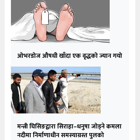
ओभरडोज औषधी खाँदा एक वृद्धको ज्यान गयो
मन्त्री घिसिङद्वारा सिराहा–धनुषा जोड्ने कमला
नदीमा निर्माणाधीन समस्याग्रस्त पुलको