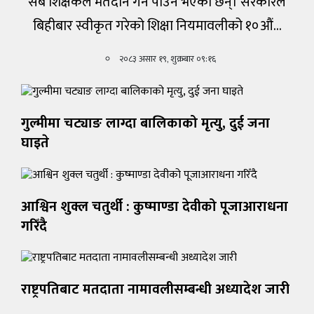
सबै शिक्षकले मतदान गर्न पाउने भएका छन्। सरकारले
बिहीबार स्वीकृत गरेको शिक्षा नियमावलीको १०औं…
२०८३ असार १९, शुक्रबार ०९:१६
गुल्मीमा चट्याङ लाग्दा बालिकाको मृत्यु, दुई जना
घाइते
आश्विन शुक्ल चतुर्थी : कुष्माण्डा देवीको पूजाआराधना
गरिँदै
राष्ट्रपतिबाट मतदाता नामावलीसम्बन्धी अध्यादेश जारी