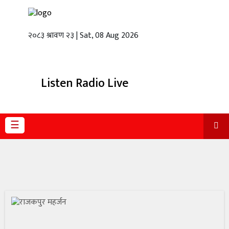
२०८३ श्रावण २३ | Sat, 08 Aug 2026
गृहपृष्ठ
स्थानीय
तह
Listen Radio Live
राजनीति
अर्थबाणिज्य
☰
शिक्षा
तथा
विज्ञानप्रविधि
विचार
भिडियो
English