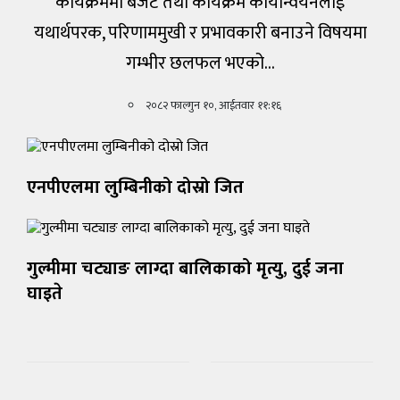
कार्यक्रममा बजेट तथा कार्यक्रम कार्यान्वयनलाई
यथार्थपरक, परिणाममुखी र प्रभावकारी बनाउने विषयमा
गम्भीर छलफल भएको…
२०८२ फाल्गुन १०, आईतवार ११:१६
एनपीएलमा लुम्बिनीको दोस्रो जित
गुल्मीमा चट्याङ लाग्दा बालिकाको मृत्यु, दुई जना
घाइते