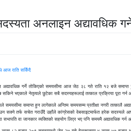
 सदस्यता अनलाइन अद्यावधिक गर्
अद्यावधिक गर्ने तोकिएको समयसीमा आज जेठ २८ गते राति १२ बजे समाप्त हुँदै
िने भएकाले नेतृत्वले छुटेका सबै सदस्यहरूलाई तत्काल प्रक्रिया पूरा गर्न
ेलले समयसीमा समाप्त हुन लागेकाले अन्तिम समयसम्म प्रतीक्षा नगरी तत्कालै अद्
न सक्ने तर्फ सचेत गराउँदै उहाँले कांग्रेसको वेबसाइटमार्फत हरेक सदस्यले आ
वडा सभापति वा जानकार व्यक्तिको सहयोग लिएर भए पनि समयमै अद्यावधिक गर्न अ
य कुल ७ लाख ८२ हजार २०९ सदस्यमध्ये जेठ २७ गते बेलुकासम्म ४ लाख ५७ ह