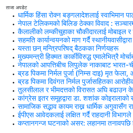
ताजा अपडेट
धार्मिक हिंसा रोक्न बङ्गलादेशलाई स्वाभिमान पा
नेपाल टेलिकमको बिलिङ ठेक्का विवाद : सञ्चार
कैलालीको लम्कीचुहाका चौकीदारलाई मोबाइल 
सहमति कार्यान्वयनको माग गर्दै स्थानीयवासीद्वा
यस्ता छन् मन्त्रिपरिषद् बैठकका निर्णयहरू
मुख्यमन्त्री हिक्मत कार्कीविरुद्ध एमालेभित्रै मो
नेपालको आपत्तिबीच लिपुलेक नाकाबाट भारत-चीन 
ब्रड पिकमा निर्मल पुर्जा (निम्स दाइ) मृत फेल
ब्रड पिकमा दिवंगत निर्मल पुर्जासहितका आरोहीको
तुलसीलाल र भीमदत्तको विरासत अघि बढाउन के
कांग्रेस इतर समूहद्वारा डा. शशांक कोइराला
सामाजिक सद्भाव कायम राख्न धार्मिक अगुवासँग
ईपीएस आवेदकलाई लक्षित गर्दै राहदानी विभागले
कप्तानगन्ज घटनाको असर: लहानमा तनावपछि हव