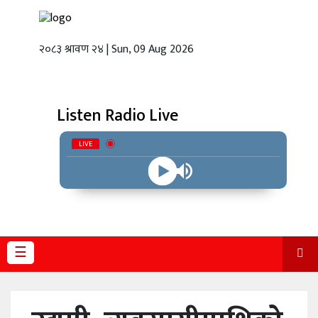
२०८३ श्रावण २४ | Sun, 09 Aug 2026
गृहपृष्ठ
स्थानीय
तह
Listen Radio Live
राजनीति
LIVE
अर्थबाणिज्य
शिक्षा
तथा
विज्ञानप्रविधि
☰
विचार
भिडियो
English