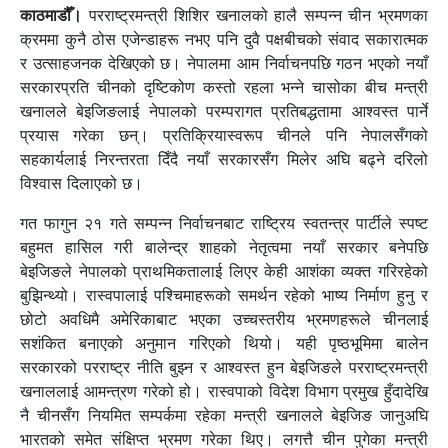
काठमाडौँ।
परराष्ट्रमन्त्री शिशिर खनालको हालै सम्पन्न चीन भ्रमणका
क्रममा कुनै ठोस एजेन्डाहरू नभए पनि दुवै पक्षबीचको संवाद सकारात्मक
र उत्साहजनक देखिएको छ। नेपालमा आम निर्वाचनपछि गठन भएको नयाँ
सरकारप्रति चीनको दृष्टिकोण कस्तो रहला भन्ने चासोका बीच मन्त्री
खनालले बेइजिङलाई नेपालको परम्परागत प्रतिबद्धतामा आश्वस्त पार्ने
प्रयास गरेका छन्। प्रतिक्रियास्वरूप चीनले पनि नेपालसँगको
सहकार्यलाई निरन्तरता दिँदै नयाँ सरकारसँग मिलेर अघि बढ्ने दरिलो
विश्वास दिलाएको छ।
गत फागुन २१ गते सम्पन्न निर्वाचनबाट राष्ट्रिय स्वतन्त्र पार्टीले स्पष्ट
बहुमत हासिल गरी बालेन्द्र शाहको नेतृत्वमा नयाँ सरकार बनेपछि
बेइजिङले नेपालको प्राथमिकतालाई लिएर केही आशंका व्यक्त गरिरहेको
बुझिन्थ्यो। रास्वपालाई पश्चिमाहरूको समर्थन रहेको भाष्य निर्माण हुनु र
छोटो अवधिमै अमेरिकाबाट भएका उच्चस्तरीय भ्रमणहरूले चीनलाई
सशंकित बनाएको अनुमान गरिएको थियो। यही पृष्ठभूमिमा बालेन
सरकारको परराष्ट्र नीति बुझ्न र आश्वस्त हुन बेइजिङले परराष्ट्रमन्त्री
खनाललाई आमन्त्रण गरेको हो। रास्वपाको विदेश विभाग प्रमुख हुँदादेखि
नै चीनसँग नियमित सम्पर्कमा रहेका मन्त्री खनालले बेइजिङ जानुअघि
भारतको समेत संक्षिप्त भ्रमण गरेका थिए। लगत्तै चीन पुगेका मन्त्री