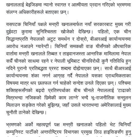
खनाललाई बेइजिङमा न्यानो स्वागत र आत्मीयता प्रदान गरिएको भ्रमणमा
संलग्न अधिकारीहरूले बताएका छन्।
यसपटक चिनियाँ पक्षले मन्त्री खनालमार्फत नयाँ सरकारबाट मुख्य गरी
दुईवटा कुरामा सुनिश्चितता खोजेको देखिन्छ। पहिलो,
एक चीन
सिद्धान्तप्रति नेपालको अटुट समर्थन र दोस्रो,
बीआरआई कार्यान्वयनमा
अवरोध नआउने ग्यारेन्टी। चिनियाँ समकक्षी वाङ यीसँगको औपचारिक
वार्तामा मन्त्री खनालले तिब्बत र ताइवानजस्ता आन्तरिक मामिलामा नेपाल
सधैँ चीनको साथमा रहने र नेपाली भूमिबाट चीनविरोधी कुनै गतिविधि हुन
नदिने पुरानो प्रतिबद्धता प्रस्ट शब्दमा दोहोर्‍याएका छन्। साथै बीआरआई
कार्यान्वयनमा शंका नगर्न आग्रह गर्दै नेपालले यसका प्राथमिकताका
विषयमा मात्र थप छलफल गर्न चाहेको सन्देश उनले दिएका छन्। पश्चिमा
शक्तिहरूसँगको बढ्दो प्रतिस्पर्धाका बीच चीनले नेपाललाई ‘टाढाको
मित्रभन्दा नजिकको छिमेकी काम लाग्ने’ भन्दै भू-राजनीतिक सन्तुलन
मिलाउन सङ्केत गरेको बुझिन्छ,
जहाँ उसले भारतभन्दा अमेरिकालाई मुख्य
चुनौती ठानेको देखिन्छ।
भ्रमणको अर्को महत्वपूर्ण पक्ष मन्त्री खनालको पहिलो भेट चिनियाँ
कम्युनिस्ट पार्टीको अन्तर्राष्ट्रिय विभागका प्रमुख लिउ हाइसिङसँग हुनु