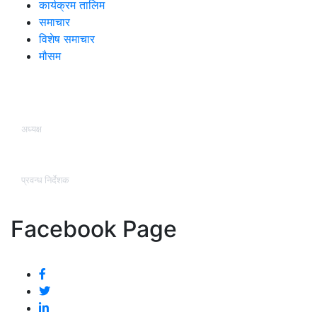
कार्यक्रम तालिम
समाचार
विशेष समाचार
मौसम
हाम्रो टिम
अध्यक्ष
कृष्ण कुमार श्रेष्ठ (प्रज्वल )
प्रवन्ध निर्देशक
वासुदेव तिमसिना
Facebook Page