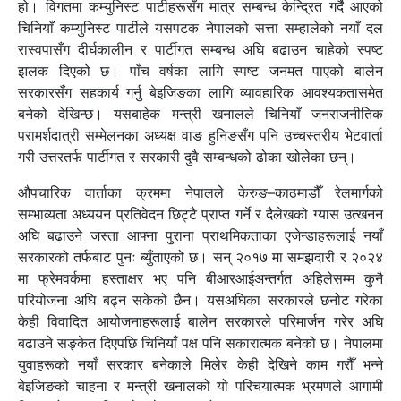
हो। विगतमा कम्युनिस्ट पार्टीहरूसँग मात्र सम्बन्ध केन्द्रित गर्दै आएको
चिनियाँ कम्युनिस्ट पार्टीले यसपटक नेपालको सत्ता सम्हालेको नयाँ दल
रास्वपासँग दीर्घकालीन र पार्टीगत सम्बन्ध अघि बढाउन चाहेको स्पष्ट
झलक दिएको छ। पाँच वर्षका लागि स्पष्ट जनमत पाएको बालेन
सरकारसँग सहकार्य गर्नु बेइजिङका लागि व्यावहारिक आवश्यकतासमेत
बनेको देखिन्छ। यसबाहेक मन्त्री खनालले चिनियाँ जनराजनीतिक
परामर्शदात्री सम्मेलनका अध्यक्ष वाङ हुनिङसँग पनि उच्चस्तरीय भेटवार्ता
गरी उत्तरतर्फ पार्टीगत र सरकारी दुवै सम्बन्धको ढोका खोलेका छन्।
औपचारिक वार्ताका क्रममा नेपालले केरुङ–काठमाडौँ रेलमार्गको
सम्भाव्यता अध्ययन प्रतिवेदन छिट्टै प्राप्त गर्ने र दैलेखको ग्यास उत्खनन
अघि बढाउने जस्ता आफ्ना पुराना प्राथमिकताका एजेन्डाहरूलाई नयाँ
सरकारको तर्फबाट पुनः ब्युँताएको छ। सन् २०१७ मा समझदारी र २०२४
मा फ्रेमवर्कमा हस्ताक्षर भए पनि बीआरआईअन्तर्गत अहिलेसम्म कुनै
परियोजना अघि बढ्न सकेको छैन। यसअघिका सरकारले छनोट गरेका
केही विवादित आयोजनाहरूलाई बालेन सरकारले परिमार्जन गरेर अघि
बढाउने सङ्केत दिएपछि चिनियाँ पक्ष पनि सकारात्मक बनेको छ। नेपालमा
युवाहरूको नयाँ सरकार बनेकाले मिलेर केही देखिने काम गरौँ भन्ने
बेइजिङको चाहना र मन्त्री खनालको यो परिचयात्मक भ्रमणले आगामी