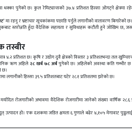
 धक्का पुगेको छ। कुल रेमिट्यान्सको ३७.४ प्रतिशत हिस्सा ओगट्ने क्षेत्रमा रहेक
स्ट’
मा रहनु र भ्रष्टाचार सूचकांकमा पछाडि पर्नुले लगानीको वातावरण बिगारेको छ
ाट स्तरोन्नति हुँदा वैदेशिक सहायता र सुविधाहरू कटौती हुने जोखिम छ, ज
 तस्बीर
.२ प्रतिशत छ। कृषि र उद्योग दुवै क्षेत्रको विस्तार ३ प्रतिशतभन्दा तल खुम्चि
्वजनिक ऋण अहिले
२८ खर्ब ७८ अर्ब
पुगेको छ। अहिलेको अवस्था कति गम्भीर छ
ो छ।
नामा लगानीको हिस्सा ३९.५ प्रतिशतबाट घटेर २८.१ प्रतिशतमा झरेको छ।
मर्यादित रोजगारीको अभावमा वैदेशिक रोजगारीमा जानेको संख्या वार्षिक २८.६ 
द्युत् उत्पादन हो। एक दशकमा जडित क्षमता ६ गुणाले बढेर ४,१०५ मेगावाट पुग्नुला