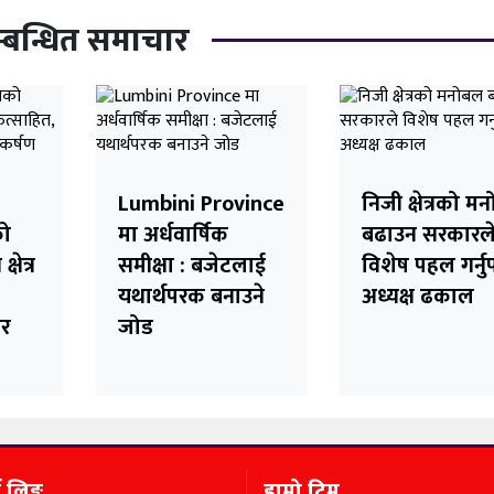
्बन्धित समाचार
Lumbini Province
निजी क्षेत्रको म
को
मा अर्धवार्षिक
बढाउन सरकारल
षेत्र
समीक्षा : बजेटलाई
विशेष पहल गर्नुप
यथार्थपरक बनाउने
अध्यक्ष ढकाल
ीर
जोड
ण लिङ्क
हाम्रो टिम