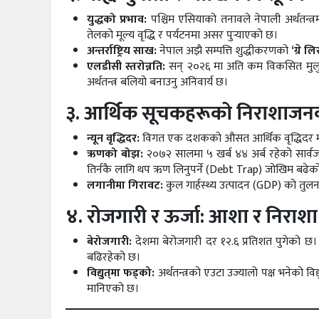
युद्धको प्रभाव:
पश्चिम एसियाको तनावले नेपाली अर्थतन्त्रमा
तेलको मूल्य वृद्धि र पर्यटनमा असर पुर्‍याएको छ।
अन्तर्राष्ट्रिय साख:
नेपाल अझै सम्पत्ति शुद्धीकरणको
‘ग्रे लि
एलडीसी स्तरोन्नति:
सन् २०२६ मा अति कम विकसित मुलुकब
अर्थतन्त्र बलियो बनाउनु अनिवार्य छ।
३. आर्थिक सूचकहरूको निराशाजनक
न्यून वृद्धिदर:
विगत एक दशकको औसत आर्थिक वृद्धिदर मात्र ४
ऋणको बोझ:
२०७२ सालमा ५ खर्ब ४४ अर्ब रहेको सार
तिर्नकै लागि थप ऋण लिनुपर्ने (Debt Trap) जोखिम बढेक
लगानीमा गिरावट:
कुल गार्हस्थ्य उत्पादन (GDP) को तुल
४. रोजगारी र ऊर्जा: आशा र निराशा
बेरोजगारी:
देशमा बेरोजगारी दर १२.६ प्रतिशत पुगेको छ। 
बढिरहेको छ।
विद्युत्‌मा फड्को:
अर्थतन्त्रको एउटा उज्यालो पक्ष भनेको वि
मानिएको छ।