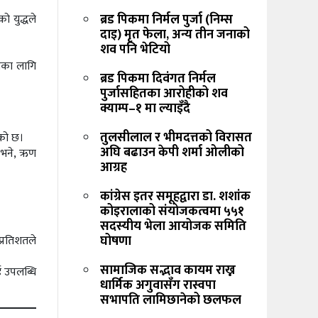
ब्रड पिकमा निर्मल पुर्जा (निम्स
ो युद्धले
दाइ) मृत फेला, अन्य तीन जनाको
शव पनि भेटियो
।
सका लागि
ब्रड पिकमा दिवंगत निर्मल
पुर्जासहितका आरोहीको शव
क्याम्प–१ मा ल्याइँदै
तुलसीलाल र भीमदत्तको विरासत
एको छ।
अघि बढाउन केपी शर्मा ओलीको
 भने, ऋण
आग्रह
कांग्रेस इतर समूहद्वारा डा. शशांक
कोइरालाको संयोजकत्वमा ५५१
सदस्यीय भेला आयोजक समिति
घोषणा
प्रतिशतले
सामाजिक सद्भाव कायम राख्न
ई उपलब्धि
धार्मिक अगुवासँग रास्वपा
सभापति लामिछानेको छलफल