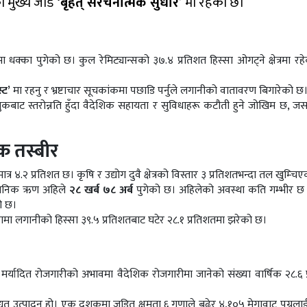
ो मुख्य जोड
‘बृहत् संरचनात्मक सुधार’
मा रहेको छ।
 धक्का पुगेको छ। कुल रेमिट्यान्सको ३७.४ प्रतिशत हिस्सा ओगट्ने क्षेत्रमा रहेक
स्ट’
मा रहनु र भ्रष्टाचार सूचकांकमा पछाडि पर्नुले लगानीको वातावरण बिगारेको छ
ाट स्तरोन्नति हुँदा वैदेशिक सहायता र सुविधाहरू कटौती हुने जोखिम छ, ज
 तस्बीर
.२ प्रतिशत छ। कृषि र उद्योग दुवै क्षेत्रको विस्तार ३ प्रतिशतभन्दा तल खुम्चि
्वजनिक ऋण अहिले
२८ खर्ब ७८ अर्ब
पुगेको छ। अहिलेको अवस्था कति गम्भीर छ
ो छ।
नामा लगानीको हिस्सा ३९.५ प्रतिशतबाट घटेर २८.१ प्रतिशतमा झरेको छ।
मर्यादित रोजगारीको अभावमा वैदेशिक रोजगारीमा जानेको संख्या वार्षिक २८.६ 
द्युत् उत्पादन हो। एक दशकमा जडित क्षमता ६ गुणाले बढेर ४,१०५ मेगावाट पुग्नुला