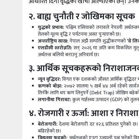
आधारित दिगो वृद्धिको खाँचो औंल्याएका छन्। उनक
२. बाह्य चुनौती र जोखिमका सूचक
युद्धको प्रभाव:
पश्चिम एसियाको तनावले नेपाली अर्थतन्त्रमा
तेलको मूल्य वृद्धि र पर्यटनमा असर पुर्‍याएको छ।
अन्तर्राष्ट्रिय साख:
नेपाल अझै सम्पत्ति शुद्धीकरणको
‘ग्रे लि
एलडीसी स्तरोन्नति:
सन् २०२६ मा अति कम विकसित मुलुकब
अर्थतन्त्र बलियो बनाउनु अनिवार्य छ।
३. आर्थिक सूचकहरूको निराशाजनक
न्यून वृद्धिदर:
विगत एक दशकको औसत आर्थिक वृद्धिदर मात्र ४
ऋणको बोझ:
२०७२ सालमा ५ खर्ब ४४ अर्ब रहेको सार
तिर्नकै लागि थप ऋण लिनुपर्ने (Debt Trap) जोखिम बढेक
लगानीमा गिरावट:
कुल गार्हस्थ्य उत्पादन (GDP) को तुल
४. रोजगारी र ऊर्जा: आशा र निराशा
बेरोजगारी:
देशमा बेरोजगारी दर १२.६ प्रतिशत पुगेको छ। 
बढिरहेको छ।
विद्युत्‌मा फड्को:
अर्थतन्त्रको एउटा उज्यालो पक्ष भनेको वि