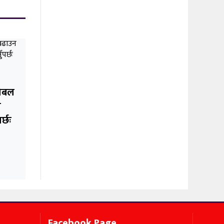
नोबल
े
र्छः
Facebook Page