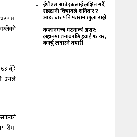
ईपीएस आवेदकलाई लक्षित गर्दै
राहदानी विभागले शनिबार र
आइतबार पनि फाराम खुला राख्ने
को चरणमा
वाग्लेको
कप्तानगन्ज घटनाको असर:
लहानमा तनावपछि हवाई फायर,
कर्फ्यु लगाउने तयारी
७३ बुँदे
री उनले
 नसकेको
ोजगारीमा