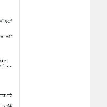
ो युद्धले
।
सका लागि
एको छ।
 भने, ऋण
प्रतिशतले
ई उपलब्धि