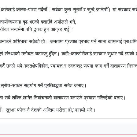
 कसैलाई काखा-पाखा गर्दैनौँ। सबैका कुरा सुन्छौँ र सुन्दै जानेछौँ। यो सरकार 
र्यान्वयनमा दृढ भएको बताउँदै अर्यालले भने,
तीका सन्दर्भमा पनि ढुक्क हुन आग्रह गर्छु।’
उने अभिभारा सबैको हो। जनतामा प्रत्यक्ष प्रभाव पर्ने साना कामलाई प्राथमिकता
म्पूर्ण संस्थाको मनोबल घटाउनु हुँदैन। कमी-कमजोरीलाई सरकार सुधार गर्दै गएको
्दै उनले थपे,‘हस्तक्षेपविहीन, स्वायत्त र स्वतन्त्र रूपमा काम गर्ने वातावरण नि
 स्रोत-साधन सहयोग गर्ने प्रतिवद्धता समेत जनाए।
्यका सबै शक्ति लागेर निर्वाचनको वातावरण बनाउने प्रयास गरिरहेको बताए।
ँ। सुरक्षा फौज नै देशको अन्तिम भरोसा हो,’ शाहले भने।