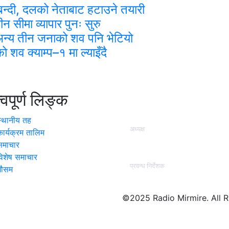
र्चाबन्दी, दलको नेताबाट हटाउने तयारी
सीमा व्यापार पुनः सुरु
ा, अन्य तीन जनाको शव पनि भेटियो
 शव क्याम्प–१ मा ल्याइँदै
त्वपूर्ण लिङ्क
हाम्रो टिम
स्थानीय तह
अध्यक्ष
कार्यक्रम तालिम
कृष्ण कुमार श्रेष्ठ (प्रज्वल )
समाचार
विशेष समाचार
प्रवन्ध निर्देशक
मौसम
वासुदेव तिमसिना
©2025 Radio Mirmire. All 
Nepal