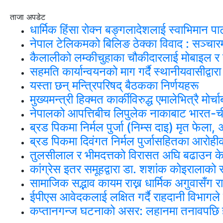
ताजा अपडेट
धार्मिक हिंसा रोक्न बङ्गलादेशलाई स्वाभिमान पा
नेपाल टेलिकमको बिलिङ ठेक्का विवाद : सञ्चार
कैलालीको लम्कीचुहाका चौकीदारलाई मोबाइल 
सहमति कार्यान्वयनको माग गर्दै स्थानीयवासीद्वा
यस्ता छन् मन्त्रिपरिषद् बैठकका निर्णयहरू
मुख्यमन्त्री हिक्मत कार्कीविरुद्ध एमालेभित्रै मो
नेपालको आपत्तिबीच लिपुलेक नाकाबाट भारत-चीन 
ब्रड पिकमा निर्मल पुर्जा (निम्स दाइ) मृत फेल
ब्रड पिकमा दिवंगत निर्मल पुर्जासहितका आरोहीको
तुलसीलाल र भीमदत्तको विरासत अघि बढाउन के
कांग्रेस इतर समूहद्वारा डा. शशांक कोइराला
सामाजिक सद्भाव कायम राख्न धार्मिक अगुवासँग
ईपीएस आवेदकलाई लक्षित गर्दै राहदानी विभागले
कप्तानगन्ज घटनाको असर: लहानमा तनावपछि हव