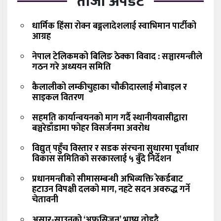
ताजा अपडेट
धार्मिक हिंसा रोक्न बङ्गलादेशलाई स्वाभिमान पार्टीको
आग्रह
नेपाल टेलिकमको बिलिङ ठेक्का विवाद : सञ्चारमन्त्रीले
गठन गरे अध्ययन समिति
कैलालीको लम्कीचुहाका चौकीदारलाई मोबाइल र
साइकल वितरण
सहमति कार्यान्वयनको माग गर्दै स्थानीयवासीद्वारा
बञ्चरेडाँडामा फोहर विसर्जनमा अवरोध
विद्युत् पहुँच विस्तार र सडक संरचना सुधारमा पूर्वाधार
विकास समितिको सरकारलाई ५ बुँदे निर्देशन
प्रधानमन्त्रीको सीमासम्बन्धी अभिव्यक्ति रेकर्डबाट
हटाउन विपक्षी दलको माग, नहटे सदन अवरुद्ध गर्ने
चेतावनी
असार-साउनको ‘अफसिजन’ भाष्य तोड्दै