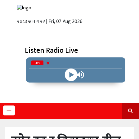
२०८३ श्रावण २२ | Fri, 07 Aug 2026
गृहपृष्ठ
स्थानीय
तह
Listen Radio Live
राजनीति
LIVE
अर्थबाणिज्य
शिक्षा
तथा
विज्ञानप्रविधि
☰
विचार
भिडियो
English