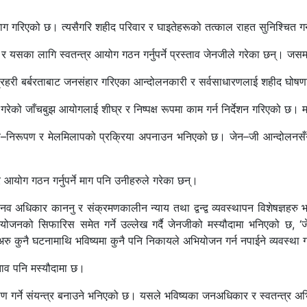
ाग गरिएको छ। त्यसैगरि शहीद परिवार र घाइतेहरूको तत्काल राहत सुनिश्चित ग
र यसका लागि स्वतन्त्र आयोग गठन गर्नुपर्ने प्रस्ताव जेनजीले गरेका छन्। जसमा 
रहरी बर्बरताबाट जनसंहार गरिएका आन्दोलनकारी र सर्वसाधारणलाई शहीद घोषणा गर
गरेको जाँचबुझ आयोगलाई शीघ्र र निष्पक्ष रूपमा काम गर्न निर्देशन गरिएको छ।
्य–निरूपण र मेलमिलापको प्रक्रिया अपनाउन भनिएको छ। जेन–जी आन्दोलनसँग सम
आयोग गठन गर्नुपर्ने माग पनि उनीहरुले गरेका छन्।
य मानव अधिकार काननु र संक्रमणकालीन न्याय तथा द्वन्द्व व्यवस्थापन विशेषज्ञह
ियोजनको सिफारिस समेत गर्ने उल्लेख गर्दै जेनजीको मस्यौदामा भनिएको छ, 
अरु कुनै घटनामाथि भविष्यमा कुनै पनि निकायले अभियोजन गर्न नपाईने व्यवस्था 
्ताव पनि मस्यौदामा छ।
गर्ने संयन्त्र बनाउने भनिएको छ। यसले भविष्यका जनअधिकार र स्वतन्त्र अभिव्य