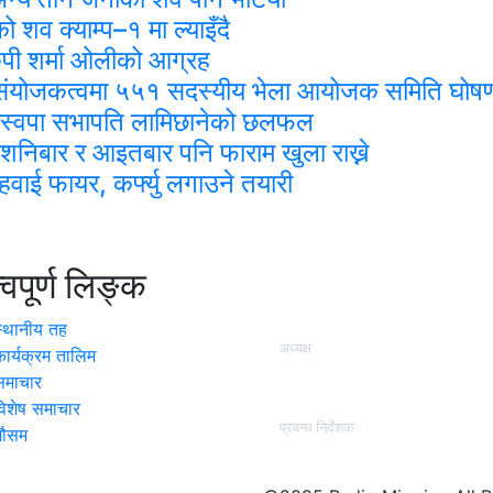
 शव क्याम्प–१ मा ल्याइँदै
पी शर्मा ओलीको आग्रह
को संयोजकत्वमा ५५१ सदस्यीय भेला आयोजक समिति घोष
 रास्वपा सभापति लामिछानेको छलफल
 शनिबार र आइतबार पनि फाराम खुला राख्ने
ाई फायर, कर्फ्यु लगाउने तयारी
त्वपूर्ण लिङ्क
हाम्रो टिम
स्थानीय तह
अध्यक्ष
कार्यक्रम तालिम
कृष्ण कुमार श्रेष्ठ (प्रज्वल )
समाचार
विशेष समाचार
प्रवन्ध निर्देशक
मौसम
वासुदेव तिमसिना