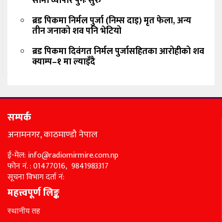
सीमा व्यापार पुनः सुरु
ब्रड पिकमा निर्मल पुर्जा (निम्स दाइ) मृत फेला, अन्य
तीन जनाको शव पनि भेटियो
ब्रड पिकमा दिवंगत निर्मल पुर्जासहितका आरोहीको शव
क्याम्प–१ मा ल्याइँदै
सम्पर्क
अनामनगर, काठमाण्डौ नेपाल
ई-मेल: info@radiomirmire.com.np
फोन नं. : 01477016, 9841983317
सूचना विभाग दर्ता नं:
महत्त्वपूर्ण लिङ्क
स्थानीय तह