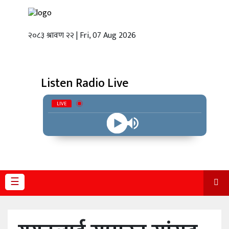
२०८३ श्रावण २२ | Fri, 07 Aug 2026
गृहपृष्ठ
स्थानीय
तह
Listen Radio Live
राजनीति
LIVE
अर्थबाणिज्य
शिक्षा
तथा
विज्ञानप्रविधि
☰
विचार
भिडियो
English