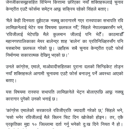
जेनजीकासमूहसहित विभिन्न कित्तामा छरिएका नयाँ शक्तिहरूलाई चुनाव
केन्द्रीत एउटै फोर्समा समेट्न आफू सक्रिय रहेको सिंहले बताए।
‘मैले केही दिनयता दुईपटक नक्खु कारागारमै गएर रास्वपाका सभापति रवि
लामिछानेलाई भेटेर यस विषयमा छलफल गरेँ,’ सिंहले नेपालखबरसँग भने,
‘रविजीलाई भेटेपछि मैले कुलमान जीलाई पनि भेटेँ। काठमाडौँ
महानगरपालिकाका मेयर बालेन्द्र शाह ‘बालेन’ का प्रतिनिधिहरुसँग पनि
यसबारेमा छलफल गरेको छु। उहाँहरू सबै चुनाव केन्द्रीत एउटै फोर्स
निर्माणमा सकारात्मक देखिनु भएको छ।’
उनले कांग्रेस, एमाले, माओवादीसहितका पुराना दलको सिन्डिकेट तोड्न
नयाँ शक्तिहरूले आगामी चुनावमा एउटै फोर्स बनाउनु पर्ने अवस्था आएको
बताए।
यस विषयमा रास्वपा सभापति लामिछानेले भेट्न बोलाएपछि आफू नक्खु
कारागार पुगेको उनको भनाई छ।
‘कांग्रेस एमालेको सरकारले रविजीप्रति ज्यादती गरेको छ,’ सिंहले भने,
‘यसो भनेर रविजीलाई मैले क्लिन चिट दिन खोजेको होइन। तर, एकै
प्रकृतिका मुद्दा १० जिल्लामा दर्ता गर्नु भनेको दुःख दिने नियत नै हो।