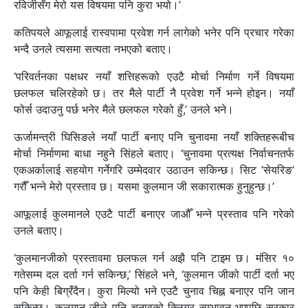
रविजीसँग मेरो यस विषयमा पनि कुरा भयो।’
कतिपयले आफूलाई रास्वपामा प्रवेश गर्न लागेको भनेर पनि प्रचार गरेका
भन्दै उनले त्यसमा सत्यता नभएको बताए।
‘परिवर्तनका पक्षधर नयाँ शत्तिहरूको एउटै मोर्चा निर्माण गर्ने विषयमा
छलफल चलिरहेको छ। तर मैले पार्टी नै प्रवेश गर्ने भन्ने होइन। नयाँ
फोर्स उदाउनु पर्छ भनेर मैले छलफल गरेको हुँ,’ उनले भने।
ऊर्जामन्त्री घिसिङले नयाँ पार्टी बनाए पनि चुनावमा नयाँ शक्तिहरूबीच
मोर्चा निर्माणमा बाधा नहुने सिंहले बताए। ‘चुनावमा प्रत्यक्ष निर्वाचनतर्फ
एकअर्कालाई सहयोग गर्नेगरि उम्मेदवार उठाउन सकिन्छ। सिट ‘सेयरिङ’
गरौँ भन्ने मेरो प्रस्ताव छ। यसमा कुलमान जी सकारात्मक हुनुहुन्छ।’
आफूलाई कुलमानले एउटै पार्टी बनाएर जाऔँ भन्ने प्रस्ताव पनि गरेको
उनले बताए।
‘कुलमानजीको प्रस्तावमा छलफल गर्न अझै पनि टाइम छ। मंसिर १०
गतेसम्म दल दर्ता गर्न सकिन्छ,’ सिंहले भने, ‘कुलमान जीको पार्टी दर्ता भए
पनि केही बिग्रँदैन। कुरा मिल्यो भने एउटै चुनाव चिह्न बनाएर पनि जान
सकिन्छ। कुलमान जीले पनि चुनावको क्लियर सम्भावन भएपछि सरकार