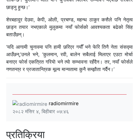
छाड्नु हुन्छ।’
शेरबहादुर देउवा, केपी, ओली, प्रचण्ड, महन्थ ठाकुर कसैले पनि नेतृत्व
छाड्न तयार नभएकाले मुलुकमा नयाँ फोर्सको आवश्यकता बढेको सिंह
बताउँछन्।
‘यदि आगामी चुनावमा पनि हामी छरिएर गयौँ भने फेरि तिनै नेता संसद्‍मा
आउँछन्,’उनले भने, ‘कुलमान, रवी, बालेन सबैलाई मिलाएर एउटा मोर्चा
बनाएर फोर्स एकत्रित गरियाे भने त्याे सम्भावना रहँदैन। तर, नयाँ फोर्सले
गणतन्त्र र प्रजातान्त्रिक मूल्य मान्यतामा कुनै सम्झौता गर्दैन।’
radiomirmire
२०८२ मंसिर ४, बिहीबार ०७:४६
प्रतिक्रिया