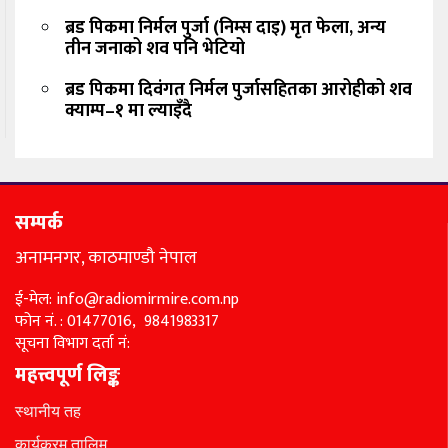
ब्रड पिकमा निर्मल पुर्जा (निम्स दाइ) मृत फेला, अन्य
तीन जनाको शव पनि भेटियो
ब्रड पिकमा दिवंगत निर्मल पुर्जासहितका आरोहीको शव
क्याम्प–१ मा ल्याइँदै
सम्पर्क
अनामनगर, काठमाण्डौ नेपाल
ई-मेल: info@radiomirmire.com.np
फोन नं. : 01477016, 9841983317
सूचना विभाग दर्ता नं:
महत्त्वपूर्ण लिङ्क
स्थानीय तह
कार्यक्रम तालिम