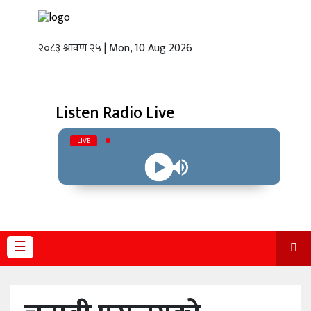
२०८३ श्रावण २५ | Mon, 10 Aug 2026
गृहपृष्ठ
स्थानीय
तह
Listen Radio Live
राजनीति
LIVE
अर्थबाणिज्य
शिक्षा
तथा
विज्ञानप्रविधि
☰
विचार
भिडियो
English