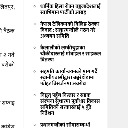
ललितपुर,
धार्मिक हिंसा रोक्न बङ्गलादेशलाई
स्वाभिमान पार्टीको आग्रह
नेपाल टेलिकमको बिलिङ ठेक्का
विवाद : सञ्चारमन्त्रीले गठन गरे
को बैठक
अध्ययन समिति
कैलालीको लम्कीचुहाका
चौकीदारलाई मोबाइल र साइकल
घ २ गते
वितरण
ा बसेको
सहमति कार्यान्वयनको माग गर्दै
स्थानीयवासीद्वारा बञ्चरेडाँडामा
फोहर विसर्जनमा अवरोध
विद्युत् पहुँच विस्तार र सडक
संरचना सुधारमा पूर्वाधार विकास
लय सफाइ
समितिको सरकारलाई ५ बुँदे
निर्देशन
प्रधानमन्त्रीको सीमासम्बन्धी
ांग्रेस