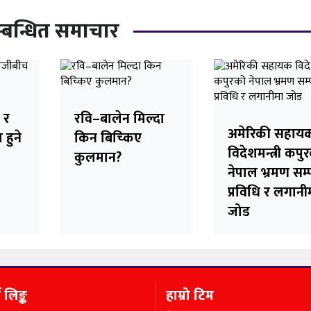
्बन्धित समाचार
 र
रवि–बालेन मिल्दा
अमेरिकी सहाय
हुने
किन बिच्किए
विदेशमन्त्री कपु
कुलमान?
नेपाल भ्रमण सम्प
प्रविधि र लगानी
जोड
ण लिङ्क
हाम्रो टिम