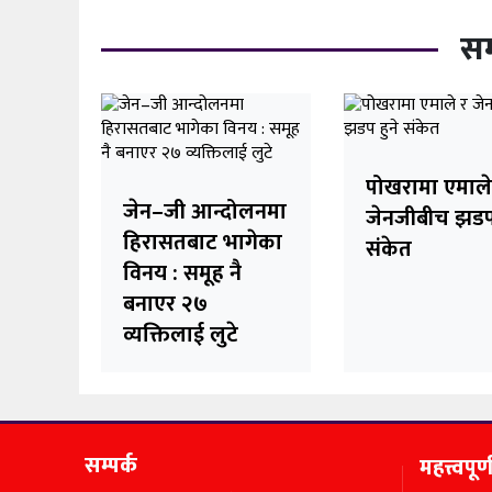
सम
पोखरामा एमाले
जेन–जी आन्दोलनमा
जेनजीबीच झडप 
हिरासतबाट भागेका
संकेत
विनय : समूह नै
बनाएर २७
व्यक्तिलाई लुटे
सम्पर्क
महत्त्वपूर्