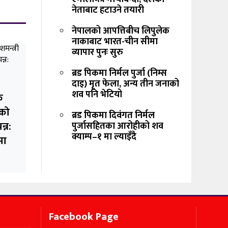
नेताबाट हटाउने तयारी
नेपालको आपत्तिबीच लिपुलेक
नाकाबाट भारत-चीन सीमा
व्यापार पुनः सुरु
ब्रड पिकमा निर्मल पुर्जा (निम्स
दाइ) मृत फेला, अन्य तीन जनाको
शव पनि भेटियो
क
रको
ब्रड पिकमा दिवंगत निर्मल
न्न:
पुर्जासहितका आरोहीको शव
क्याम्प–१ मा ल्याइँदै
मा
Facebook Page