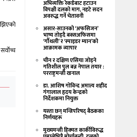
अभिव्यक्ति रेकर्डबाट हटाउन
विपक्षी दलको माग, नहटे सदन
अवरुद्ध गर्ने चेतावनी
बुझिएको
असार-साउनको ‘अफसिजन’
भाष्य तोड्दै बक्सअफिसमा
‘गौँथली’ र ‘स्पाइडर म्यान’को
आक्रामक व्यापार
र्वोच्च
चीन र दक्षिण एसिया जोड्ने
गतिशील पुल बन्न नेपाल तयार :
परराष्ट्रमन्त्री खनाल
डा. आशिष गोविन्द अमात्य शहीद
गंगालाल हृदय केन्द्रको
निर्देशकमा नियुक्त
यस्ता छन् मन्त्रिपरिषद् बैठकका
निर्णयहरू
मुख्यमन्त्री हिक्मत कार्कीविरुद्ध
एमालेभित्रै मोर्चाबन्दी, दलको