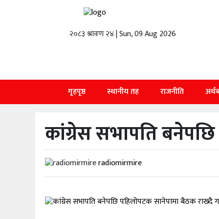
२०८३ श्रावण २४ | Sun, 09 Aug 2026
गृहपृष्ठ
स्थानीय
तह
राजनीति
गृहपृष्ठ
स्थानीय तह
राजनीति
अर्थ
अर्थबाणिज्य
कांग्रेस सभापति बनेपछ
शिक्षा
तथा
विज्ञानप्रविधि
radiomirmire
विचार
भिडियो
English