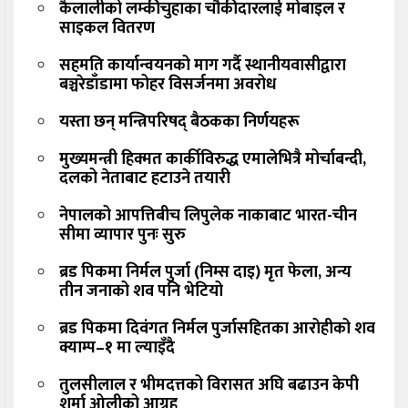
कैलालीको लम्कीचुहाका चौकीदारलाई मोबाइल र
साइकल वितरण
सहमति कार्यान्वयनको माग गर्दै स्थानीयवासीद्वारा
बञ्चरेडाँडामा फोहर विसर्जनमा अवरोध
यस्ता छन् मन्त्रिपरिषद् बैठकका निर्णयहरू
मुख्यमन्त्री हिक्मत कार्कीविरुद्ध एमालेभित्रै मोर्चाबन्दी,
दलको नेताबाट हटाउने तयारी
नेपालको आपत्तिबीच लिपुलेक नाकाबाट भारत-चीन
सीमा व्यापार पुनः सुरु
ब्रड पिकमा निर्मल पुर्जा (निम्स दाइ) मृत फेला, अन्य
तीन जनाको शव पनि भेटियो
ब्रड पिकमा दिवंगत निर्मल पुर्जासहितका आरोहीको शव
क्याम्प–१ मा ल्याइँदै
तुलसीलाल र भीमदत्तको विरासत अघि बढाउन केपी
शर्मा ओलीको आग्रह