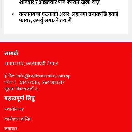
शनिबार र आइतबार पनि फाराम खुला राख्ने
कप्तानगन्ज घटनाको असर: लहानमा तनावपछि हवाई
फायर, कर्फ्यु लगाउने तयारी
सम्पर्क
अनामनगर, काठमाण्डौ नेपाल
ई-मेल: info@radiomirmire.com.np
फोन नं. : 01477016, 9841983317
सूचना विभाग दर्ता नं:
महत्त्वपूर्ण लिङ्क
स्थानीय तह
कार्यक्रम तालिम
समाचार