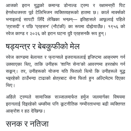
आजको इरान युद्धको कमान्ड डोनाल्ड ट्रम्प र रक्षामन्त्री पिट
हेगसेथजस्ता पूर्व टेलिभिजन व्यक्तित्वहरूको हातमा छ। कार्ल मार्क्सको
भनाइलाई सापटी लिँदै लेखिका भन्छन्— इतिहासले आफूलाई पहिले
‘त्रासदी’ र पछि ‘प्रहसन’ (नौटंकी) का रूपमा दोहोर्‍याउँछ। १९५६ को
स्वेज काण्ड र २०२६ को इरान घटना दुवै प्रहसनकै रूप हुन्।
षड्यन्त्र र बेबकुफीको मेल
स्वेज काण्डमा बेलायत र फ्रान्सले इजरायललाई इजिप्टमा आक्रमण गर्न
उक्साएका थिए, ताकि उनीहरू ‘शान्ति सेना’को आवरणमा हस्तक्षेप गर्न
सकून्। तर, उनीहरूको योजना यति फितलो थियो कि उनीहरूले युद्ध
भइरहेको ठाउँभन्दा टाढाको क्षेत्रबाट सेना फिर्ता हुन अल्टिमेटम दिएका
थिए।
अहिले ट्रम्पले सामाजिक सञ्जालमार्फत हर्मुज जलमार्गका विषयमा
इरानलाई दिइरहेको धम्कीमा पनि कूटनीतिक गम्भीरताभन्दा बढी व्यक्तिगत
आक्रोश र हठ देखिन्छ।
सनक र नतिजा